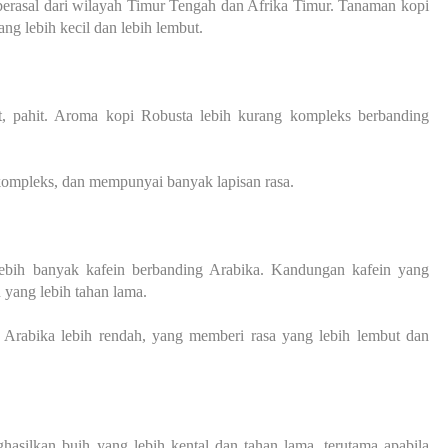
berasal dari wilayah Timur Tengah dan Afrika Timur. Tanaman kopi
ng lebih kecil dan lebih lembut.
, pahit. Aroma kopi Robusta lebih kurang kompleks berbanding
 kompleks, dan mempunyai banyak lapisan rasa.
bih banyak kafein berbanding Arabika. Kandungan kafein yang
 yang lebih tahan lama.
Arabika lebih rendah, yang memberi rasa yang lebih lembut dan
silkan buih yang lebih kental dan tahan lama, terutama apabila