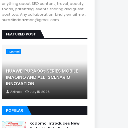
anything about SEO content, travel, beauty,
foods, parenting, events sharing and guest
post too. Any collaboration, kindly email me :
nurazlindaazman@gmail.com
FEATURED POST
huawei
HUAWEI PURA 90s SERIES MOBILE
IMAGING AND ALL-SCENARIO
INNOVATION
Azlinda
July 15, 2026
POPULAR
Kodomo Introduces New