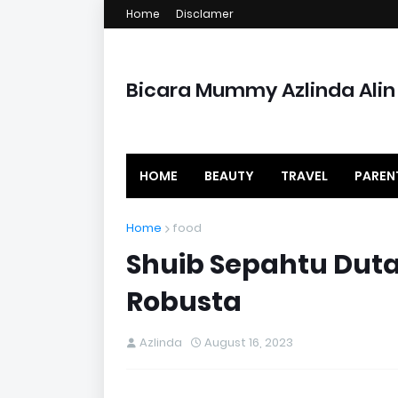
Home
Disclamer
Bicara Mummy Azlinda Alin
HOME
BEAUTY
TRAVEL
PAREN
Home
food
Shuib Sepahtu Duta 
Robusta
Azlinda
August 16, 2023