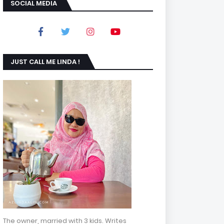
SOCIAL MEDIA
JUST CALL ME LINDA !
The owner, married with 3 kids. Writes