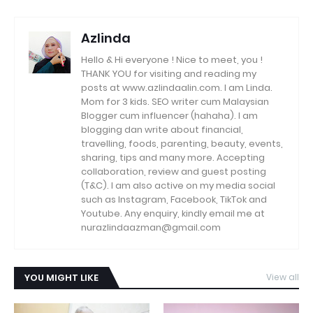
Azlinda
Hello & Hi everyone ! Nice to meet, you !
THANK YOU for visiting and reading my
posts at www.azlindaalin.com. I am Linda.
Mom for 3 kids. SEO writer cum Malaysian
Blogger cum influencer (hahaha). I am
blogging dan write about financial,
travelling, foods, parenting, beauty, events,
sharing, tips and many more. Accepting
collaboration, review and guest posting
(T&C). I am also active on my media social
such as Instagram, Facebook, TikTok and
Youtube. Any enquiry, kindly email me at
nurazlindaazman@gmail.com
YOU MIGHT LIKE
View all