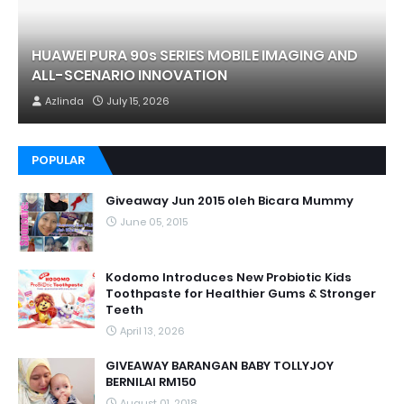
HUAWEI PURA 90s SERIES MOBILE IMAGING AND
ALL-SCENARIO INNOVATION
Azlinda
July 15, 2026
POPULAR
Giveaway Jun 2015 oleh Bicara Mummy
June 05, 2015
Kodomo Introduces New Probiotic Kids
Toothpaste for Healthier Gums & Stronger
Teeth
April 13, 2026
GIVEAWAY BARANGAN BABY TOLLYJOY
BERNILAI RM150
August 01, 2018