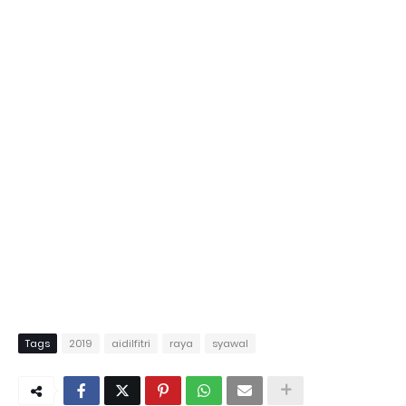
Tags
2019
aidilfitri
raya
syawal