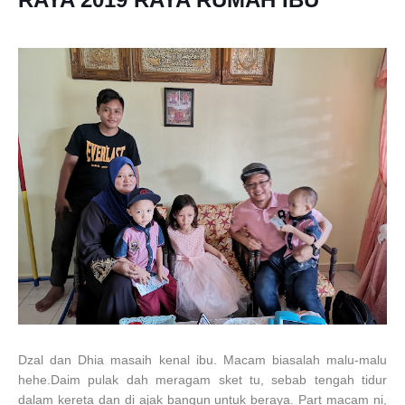
Dzal dan Dhia masaih kenal ibu. Macam biasalah malu-malu
hehe.Daim pulak dah meragam sket tu, sebab tengah tidur
dalam kereta dan di ajak bangun untuk beraya. Part macam ni,