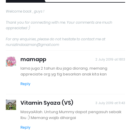
Welcome back , guys !
Thank you for connecting with me. Your comments are much
appreciated :)
For any enquiries, please do not hesitate to contact me at
nurazlindaazman@gmail.com
mamapp
2 July 2019 at 18:13
lama juga 2 tahun ibu jaga diorang. memang
appreciate org yg tlg besarkan anak kita kan
Reply
Vitamin Syaza (VS)
3 July 2019 at 11:43
MasyaAllah. Untung Mummy dapat pengasuh sebaik
Ibu :) Memang wajib dihargai
Reply