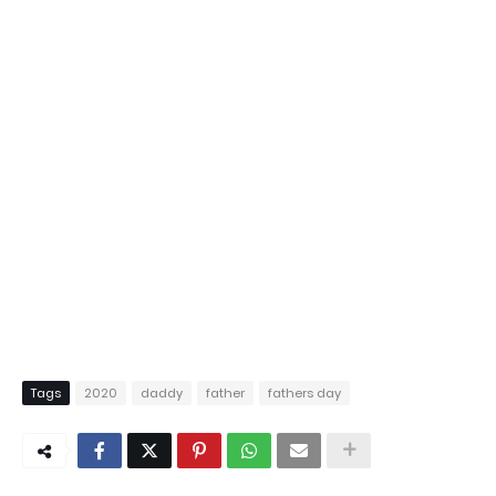
Tags
2020
daddy
father
fathers day