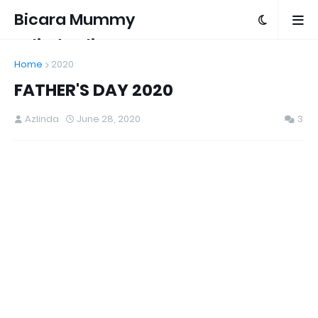
Bicara Mummy
Azlinda Alin
Home
2020
FATHER'S DAY 2020
Azlinda
June 28, 2020
3