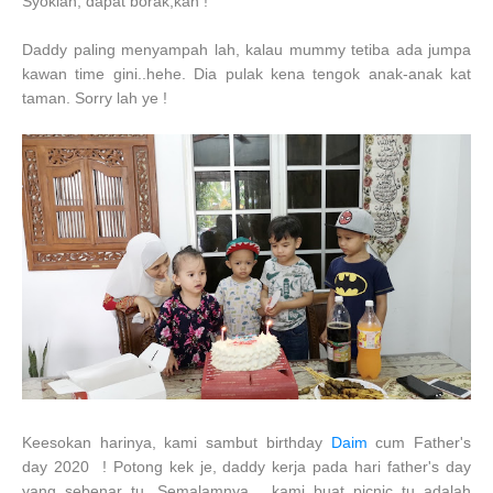
Syoklah, dapat borak,kan !
Daddy paling menyampah lah, kalau mummy tetiba ada jumpa
kawan time gini..hehe. Dia pulak kena tengok anak-anak kat
taman. Sorry lah ye !
Keesokan harinya, kami sambut birthday
Daim
cum Father's
day 2020 ! Potong kek je, daddy kerja pada hari father's day
yang sebenar tu. Semalamnya , kami buat picnic tu adalah