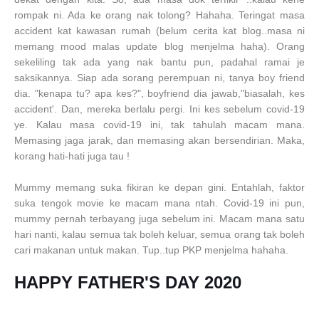
rompak ni. Ada ke orang nak tolong? Hahaha. Teringat masa
accident kat kawasan rumah (belum cerita kat blog..masa ni
memang mood malas update blog menjelma haha). Orang
sekeliling tak ada yang nak bantu pun, padahal ramai je
saksikannya. Siap ada sorang perempuan ni, tanya boy friend
dia. "kenapa tu? apa kes?", boyfriend dia jawab,"biasalah, kes
accident'. Dan, mereka berlalu pergi. Ini kes sebelum covid-19
ye. Kalau masa covid-19 ini, tak tahulah macam mana.
Memasing jaga jarak, dan memasing akan bersendirian. Maka,
korang hati-hati juga tau !
Mummy memang suka fikiran ke depan gini. Entahlah, faktor
suka tengok movie ke macam mana ntah. Covid-19 ini pun,
mummy pernah terbayang juga sebelum ini. Macam mana satu
hari nanti, kalau semua tak boleh keluar, semua orang tak boleh
cari makanan untuk makan. Tup..tup PKP menjelma hahaha.
HAPPY FATHER'S DAY 2020