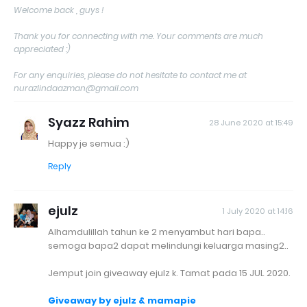
Welcome back , guys !
Thank you for connecting with me. Your comments are much
appreciated :)
For any enquiries, please do not hesitate to contact me at
nurazlindaazman@gmail.com
Syazz Rahim
28 June 2020 at 15:49
Happy je semua :)
Reply
ejulz
1 July 2020 at 14:16
Alhamdulillah tahun ke 2 menyambut hari bapa..
semoga bapa2 dapat melindungi keluarga masing2..
Jemput join giveaway ejulz k. Tamat pada 15 JUL 2020.
Giveaway by ejulz & mamapie