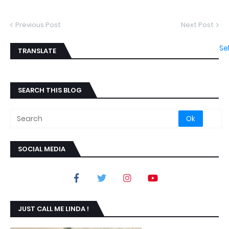
Previous Post
Next Post
Se
TRANSLATE
SEARCH THIS BLOG
SOCIAL MEDIA
JUST CALL ME LINDA !