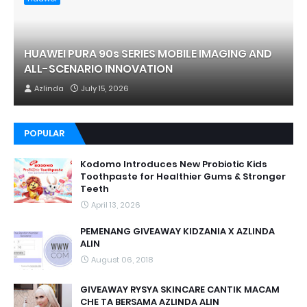
HUAWEI PURA 90s SERIES MOBILE IMAGING AND
ALL-SCENARIO INNOVATION
Azlinda
July 15, 2026
POPULAR
Kodomo Introduces New Probiotic Kids
Toothpaste for Healthier Gums & Stronger
Teeth
April 13, 2026
PEMENANG GIVEAWAY KIDZANIA X AZLINDA
ALIN
August 06, 2018
GIVEAWAY RYSYA SKINCARE CANTIK MACAM
CHE TA BERSAMA AZLINDA ALIN