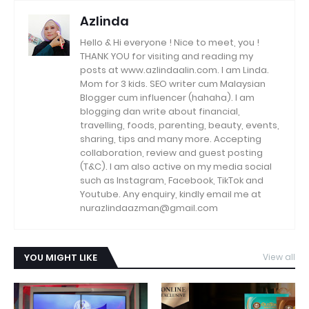
Azlinda
Hello & Hi everyone ! Nice to meet, you !
THANK YOU for visiting and reading my
posts at www.azlindaalin.com. I am Linda.
Mom for 3 kids. SEO writer cum Malaysian
Blogger cum influencer (hahaha). I am
blogging dan write about financial,
travelling, foods, parenting, beauty, events,
sharing, tips and many more. Accepting
collaboration, review and guest posting
(T&C). I am also active on my media social
such as Instagram, Facebook, TikTok and
Youtube. Any enquiry, kindly email me at
nurazlindaazman@gmail.com
YOU MIGHT LIKE
View all