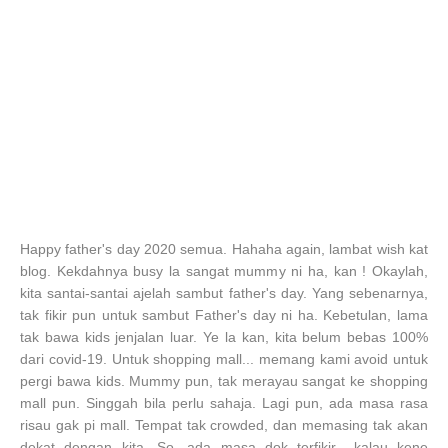
Happy father's day 2020 semua. Hahaha again, lambat wish kat
blog. Kekdahnya busy la sangat mummy ni ha, kan ! Okaylah,
kita santai-santai ajelah sambut father's day. Yang sebenarnya,
tak fikir pun untuk sambut Father's day ni ha. Kebetulan, lama
tak bawa kids jenjalan luar. Ye la kan, kita belum bebas 100%
dari covid-19. Untuk shopping mall... memang kami av
oid untuk
pergi bawa kids. Mummy pun, tak merayau sangat ke shopping
mall pun. Singgah bila perlu sahaja. Lagi pun, ada masa rasa
risau gak pi mall. Tempat tak crowded, dan memasing tak akan
dekat dengan kita. So, ada masa dok terfikir ..kalau kene