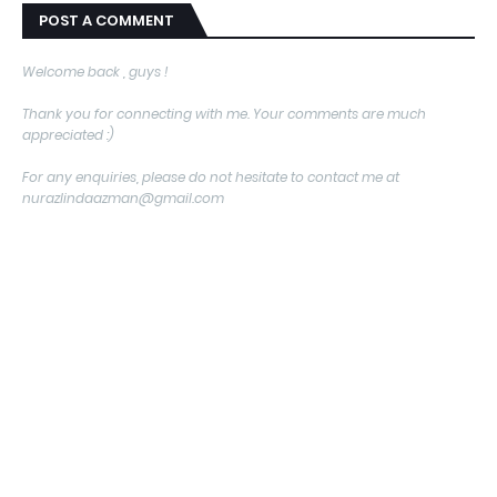
POST A COMMENT
Welcome back , guys !
Thank you for connecting with me. Your comments are much
appreciated :)
For any enquiries, please do not hesitate to contact me at
nurazlindaazman@gmail.com