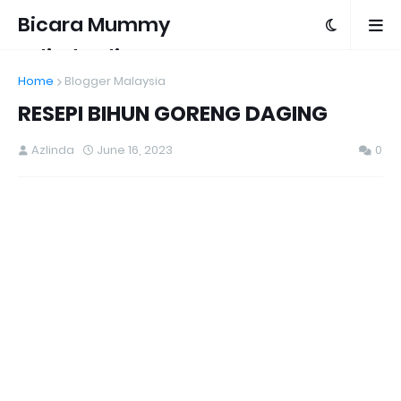
Bicara Mummy
Azlinda Alin
Home
Blogger Malaysia
RESEPI BIHUN GORENG DAGING
Azlinda
June 16, 2023
0