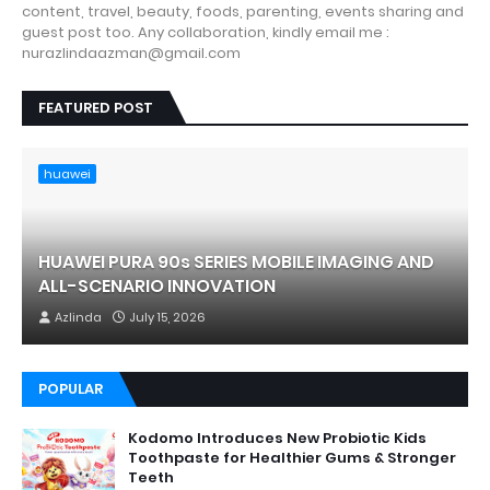
content, travel, beauty, foods, parenting, events sharing and
guest post too. Any collaboration, kindly email me :
nurazlindaazman@gmail.com
FEATURED POST
huawei
HUAWEI PURA 90s SERIES MOBILE IMAGING AND
ALL-SCENARIO INNOVATION
Azlinda
July 15, 2026
POPULAR
Kodomo Introduces New Probiotic Kids
Toothpaste for Healthier Gums & Stronger
Teeth