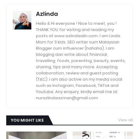
Azlinda
Hello & Hi everyone ! Nice to meet, you !
THANK YOU for visiting and reading my
posts at www.azlindaalin.com. I am Linda.
Mom for 3 kids. SEO writer cum Malaysian
Blogger cum influencer (hahaha). I am
blogging dan write about financial,
travelling, foods, parenting, beauty, events,
sharing, tips and many more. Accepting
collaboration, review and guest posting
(T&C). I am also active on my media social
such as Instagram, Facebook, TikTok and
Youtube. Any enquiry, kindly email me at
nurazlindaazman@gmail.com
YOU MIGHT LIKE
View all