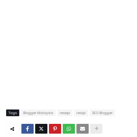
Tags
Blogger Malaysia
resepi
resipi
SEO Blogger